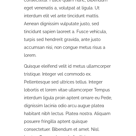
consectetur. Fusce quam nunc, bibendum
eget venenatis a, volutpat at ligula. Ut
interdum elit vel ante tincidunt mattis.
Aenean dignissim vulputate justo, sed
tincidunt sapien laoreet a. Fusce vehicula,
turpis sed hendrerit gravida, ante justo
accumsan nisi, non congue metus risus a
lorem.
Quisque eleifend velit id metus ullamcorper
tristique. Integer vel commodo ex.
Pellentesque sed ultrices tellus. Integer
lobortis et lorem vitae ullamcorper Tempus
interdum ligula proin aptent ornare eu Pede,
dignissim lacinia odio arcu augue platea
habitant nibh lectus. Platea nostra. Aliquam
posuere fringilla aptent quisque
consectetuer. Bibendum et amet. Nisl.