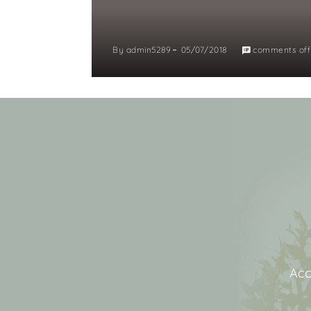
By
admin5289
05/07/2018
comments off
Acc