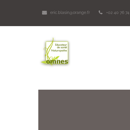
eric.blasin@orange.fr
+02 40 76 74